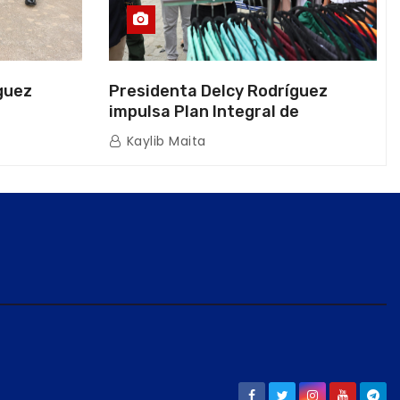
guez
Presidenta Delcy Rodríguez
impulsa Plan Integral de
a Naval
Reactivación Económica en La
Kaylib Maita
icas en La
Guaira