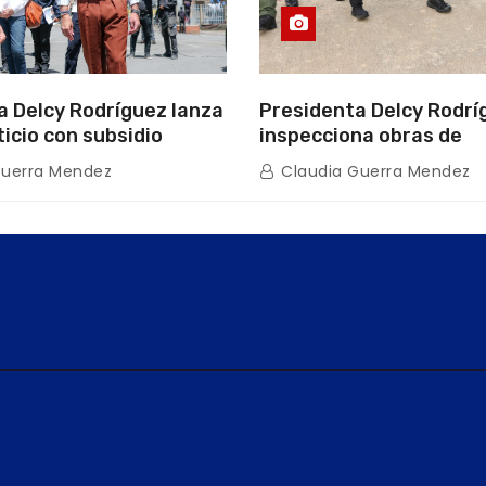
a Delcy Rodríguez lanza
Presidenta Delcy Rodrí
ticio con subsidio
inspecciona obras de
n encuentro con Juntas
restauración en Escuel
Guerra Mendez
Claudia Guerra Mendez
inio
tras afectaciones sísm
Guaira