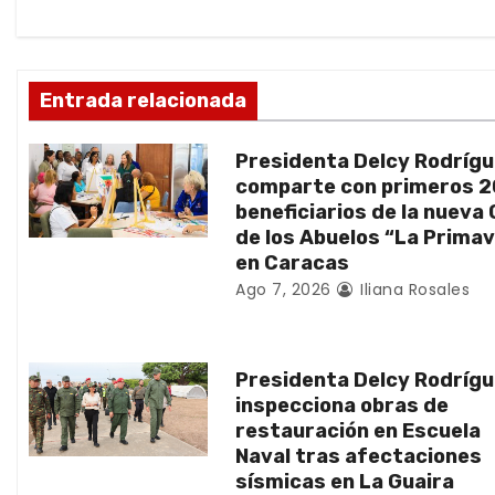
c
i
ó
Entrada relacionada
n
Presidenta Delcy Rodríg
d
comparte con primeros 
beneficiarios de la nueva
e
de los Abuelos “La Prima
en Caracas
e
Ago 7, 2026
Iliana Rosales
n
t
Presidenta Delcy Rodríg
inspecciona obras de
r
restauración en Escuela
Naval tras afectaciones
a
sísmicas en La Guaira