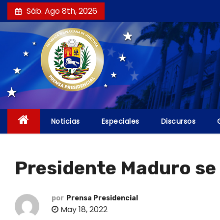
S
Sáb. Ago 8th, 2026
a
l
t
a
r
a
l
c
Noticias
Especiales
Discursos
o
n
t
Presidente Maduro se 
e
n
i
por
Prensa Presidencial
May 18, 2022
d