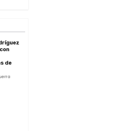
dríguez
 con
as de
uerra