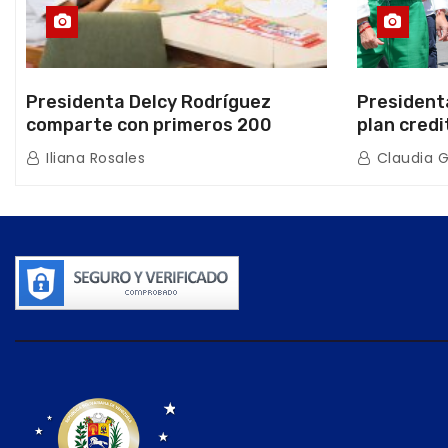
Presidenta Delcy Rodríguez
President
comparte con primeros 200
plan credi
beneficiarios de la nueva Casa de
directo e
Iliana Rosales
Claudia 
los Abuelos “La Primavera” en
de Condom
Caracas