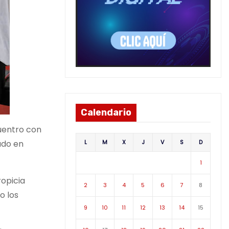
Calendario
cuentro con
L
M
X
J
V
S
D
ado en
1
ropicia
2
3
4
5
6
7
8
o los
9
10
11
12
13
14
15