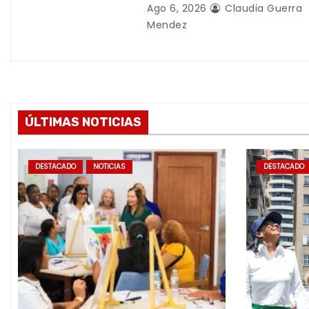
d
Ago 6, 2026
Claudia Guerra
Mendez
a
s
ÚLTIMAS NOTICIAS
DESTACADO
NOTICIAS
DESTACADO