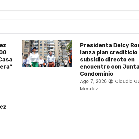
uez
Presidenta Delcy Ro
200
lanza plan crediticio
 Casa
subsidio directo en
vera”
encuentro con Junt
Condominio
Ago 7, 2026
Claudia G
Mendez
uez