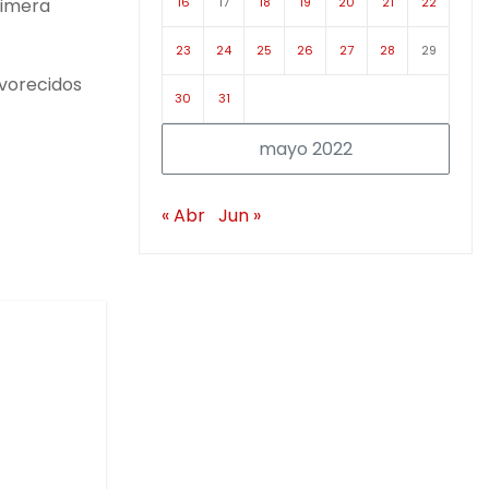
16
17
18
19
20
21
22
rimera
23
24
25
26
27
28
29
avorecidos
30
31
mayo 2022
« Abr
Jun »