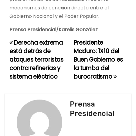
mecanismos de conexión directa entre el
Gobierno Nacional y el Poder Popular.
Prensa Presidencial/Karelis González
Derecha extrema
Presidente
N
está detrás de
Maduro: 1X10 del
a
ataques terroristas
Buen Gobierno es
contra refinerías y
la tumba del
v
sistema eléctrico
burocratismo
e
g
Prensa
a
Presidencial
c
i