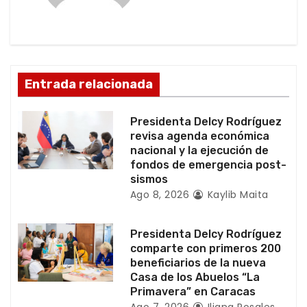
ó
n
d
Entrada relacionada
e
Presidenta Delcy Rodríguez
e
revisa agenda económica
nacional y la ejecución de
n
fondos de emergencia post-
sismos
t
Ago 8, 2026
Kaylib Maita
r
Presidenta Delcy Rodríguez
a
comparte con primeros 200
beneficiarios de la nueva
d
Casa de los Abuelos “La
Primavera” en Caracas
Ago 7, 2026
Iliana Rosales