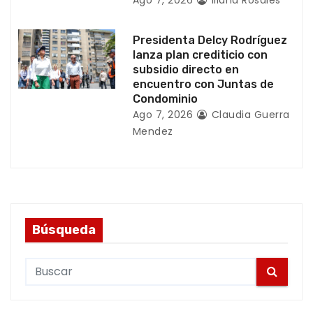
a
s
Presidenta Delcy Rodríguez
lanza plan crediticio con
subsidio directo en
encuentro con Juntas de
Condominio
Ago 7, 2026
Claudia Guerra
Mendez
Búsqueda
S
e
a