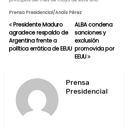
Prensa Presidencial/Anaís Pérez
Presidente Maduro
ALBA condena
N
agradece respaldo de
sanciones y
a
Argentina frente a
exclusión
política errática de EEUU
promovida por
v
EEUU
e
g
Prensa
a
Presidencial
c
i
ó