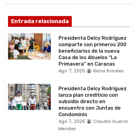
n
d
Entrada relacionada
e
Presidenta Delcy Rodríguez
e
comparte con primeros 200
beneficiarios de la nueva
n
Casa de los Abuelos “La
Primavera” en Caracas
t
Ago 7, 2026
Iliana Rosales
r
Presidenta Delcy Rodríguez
a
lanza plan crediticio con
subsidio directo en
d
encuentro con Juntas de
Condominio
a
Ago 7, 2026
Claudia Guerra
Mendez
s