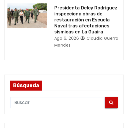
Presidenta Delcy Rodríguez
inspecciona obras de
restauración en Escuela
Naval tras afectaciones
sísmicas en La Guaira
Ago 6, 2026
Claudia Guerra
Mendez
Búsqueda
S
e
a
r