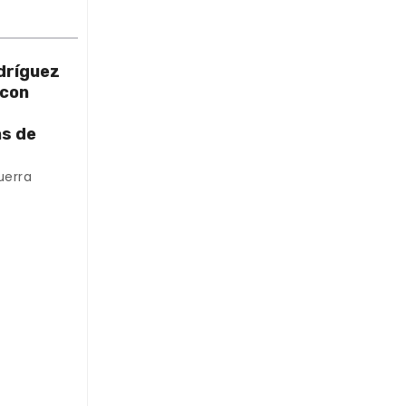
dríguez
 con
as de
uerra