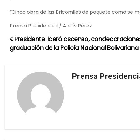
“Cinco obra de las Bricomiles de paquete como se mer
Prensa Presidencial / Anaís Pérez
Presidente lideró ascenso, condecoracione
N
graduación de la Policía Nacional Bolivariana
a
v
Prensa Presidenci
e
g
a
c
i