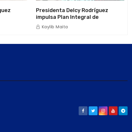
guez
Presidenta Delcy Rodríguez
impulsa Plan Integral de
a Naval
Reactivación Económica en La
Kaylib Maita
icas en La
Guaira