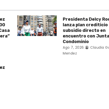
uez
Presidenta Delcy Ro
200
lanza plan crediticio
 Casa
subsidio directo en
vera”
encuentro con Junt
Condominio
Ago 7, 2026
Claudia G
Mendez
uez