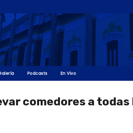
Galería
Podcasts
En Vivo
evar comedores a todas l