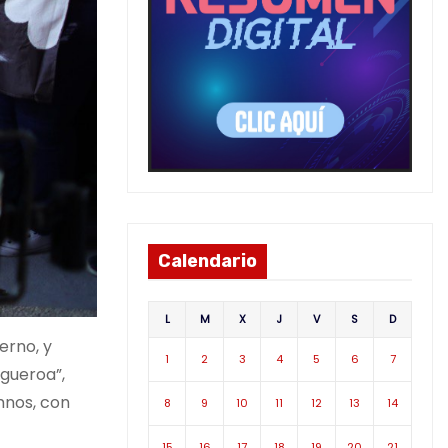
Calendario
L
M
X
J
V
S
D
erno, y
1
2
3
4
5
6
7
igueroa”,
mnos, con
8
9
10
11
12
13
14
15
16
17
18
19
20
21