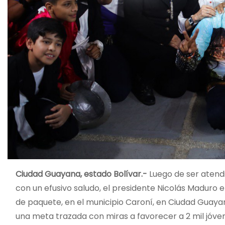
Ciudad Guayana, estado Bolívar.-
Luego de ser atendi
con un efusivo saludo, el presidente Nicolás Maduro e
de paquete, en el municipio Caroní, en Ciudad Guayan
una meta trazada con miras a favorecer a 2 mil jóven