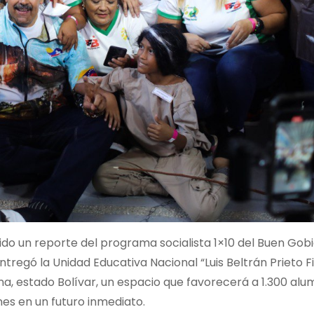
do un reporte del programa socialista 1×10 del Buen Gobi
ntregó la Unidad Educativa Nacional “Luis Beltrán Prieto F
a, estado Bolívar, un espacio que favorecerá a 1.300 alu
es en un futuro inmediato.