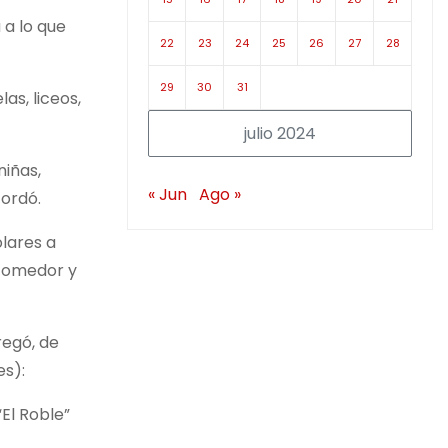
 a lo que
22
23
24
25
26
27
28
29
30
31
as, liceos,
julio 2024
niñas,
« Jun
Ago »
cordó.
olares a
 comedor y
regó, de
les):
“El Roble”