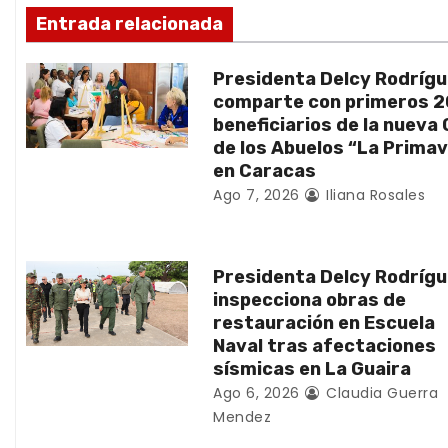
ó
Entrada relacionada
n
Presidenta Delcy Rodríg
d
comparte con primeros 
beneficiarios de la nueva
e
de los Abuelos “La Prima
en Caracas
e
Ago 7, 2026
Iliana Rosales
n
t
Presidenta Delcy Rodríg
inspecciona obras de
r
restauración en Escuela
Naval tras afectaciones
a
sísmicas en La Guaira
d
Ago 6, 2026
Claudia Guerra
Mendez
a