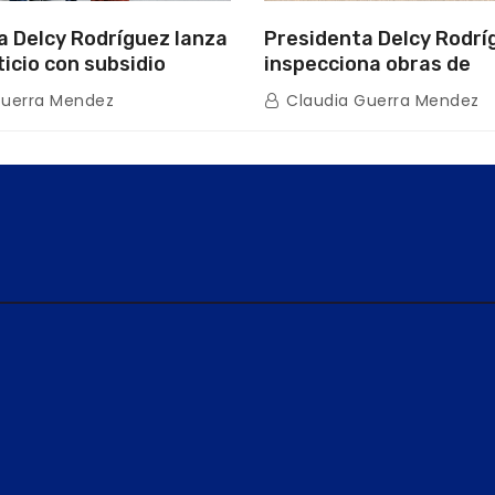
a Delcy Rodríguez lanza
Presidenta Delcy Rodrí
ticio con subsidio
inspecciona obras de
n encuentro con Juntas
restauración en Escuel
Guerra Mendez
Claudia Guerra Mendez
inio
tras afectaciones sísm
Guaira