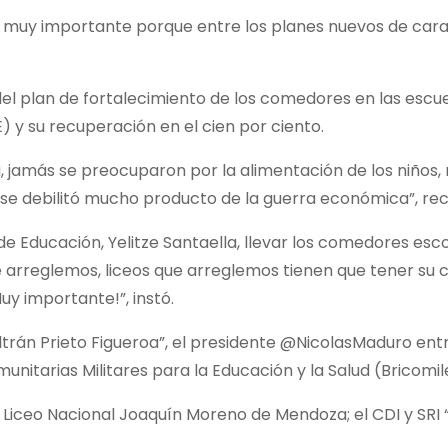
es muy importante porque entre los planes nuevos de cara
 del plan de fortalecimiento de los comedores en las escuel
 y su recuperación en el cien por ciento.
, jamás se preocuparon por la alimentación de los niños, 
 se debilitó mucho producto de la guerra económica”, re
 de Educación, Yelitze Santaella, llevar los comedores esc
que arreglemos, liceos que arreglemos tienen que tener su
uy importante!”, instó.
ltrán Prieto Figueroa”, el presidente @NicolasMaduro ent
nitarias Militares para la Educación y la Salud (Bricomi
 el Liceo Nacional Joaquín Moreno de Mendoza; el CDI y SRI 