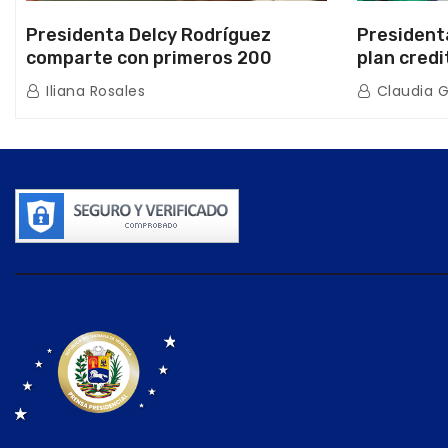
Presidenta Delcy Rodríguez
President
comparte con primeros 200
plan credi
beneficiarios de la nueva Casa de
directo e
Iliana Rosales
Claudia 
los Abuelos “La Primavera” en
de Condom
Caracas