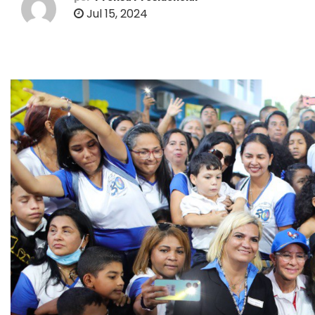
o
Jul 15, 2024