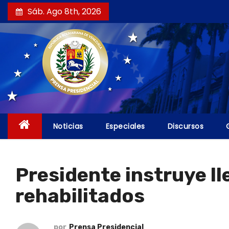
S
Sáb. Ago 8th, 2026
a
l
t
a
r
a
l
c
Noticias
Especiales
Discursos
o
n
t
Presidente instruye ll
e
rehabilitados
n
i
d
por
Prensa Presidencial