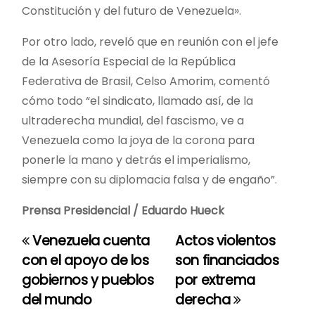
Constitución y del futuro de Venezuela».
Por otro lado, reveló que en reunión con el jefe
de la Asesoría Especial de la República
Federativa de Brasil, Celso Amorim, comentó
cómo todo “el sindicato, llamado así, de la
ultraderecha mundial, del fascismo, ve a
Venezuela como la joya de la corona para
ponerle la mano y detrás el imperialismo,
siempre con su diplomacia falsa y de engaño”.
Prensa Presidencial / Eduardo Hueck
Venezuela cuenta
Actos violentos
N
con el apoyo de los
son financiados
a
gobiernos y pueblos
por extrema
del mundo
derecha
v