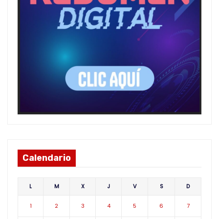
Calendario
L
M
X
J
V
S
D
1
2
3
4
5
6
7