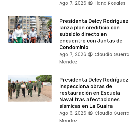
Ago 7, 2026
Iliana Rosales
t
Presidenta Delcy Rodríguez
r
lanza plan crediticio con
subsidio directo en
a
encuentro con Juntas de
Condominio
d
Ago 7, 2026
Claudia Guerra
Mendez
a
s
Presidenta Delcy Rodríguez
inspecciona obras de
restauración en Escuela
Naval tras afectaciones
sísmicas en La Guaira
Ago 6, 2026
Claudia Guerra
Mendez