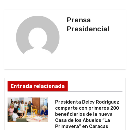
e
g
Prensa
Presidencial
a
c
i
ó
n
Entrada relacionada
d
Presidenta Delcy Rodríguez
e
comparte con primeros 200
beneficiarios de la nueva
e
Casa de los Abuelos “La
Primavera” en Caracas
n