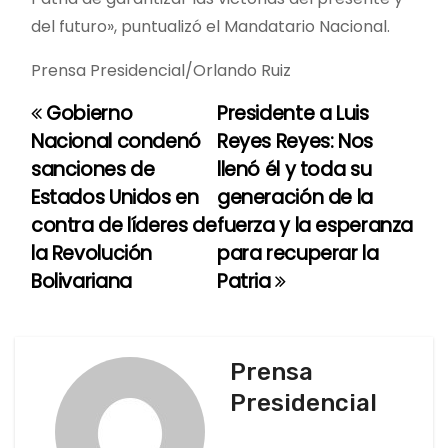
del futuro», puntualizó el Mandatario Nacional.
Prensa Presidencial/Orlando Ruiz
Gobierno
Presidente a Luis
N
Nacional condenó
Reyes Reyes: Nos
a
sanciones de
llenó él y toda su
Estados Unidos en
generación de la
v
contra de líderes de
fuerza y la esperanza
e
la Revolución
para recuperar la
Bolivariana
Patria
g
a
c
Prensa
Presidencial
i