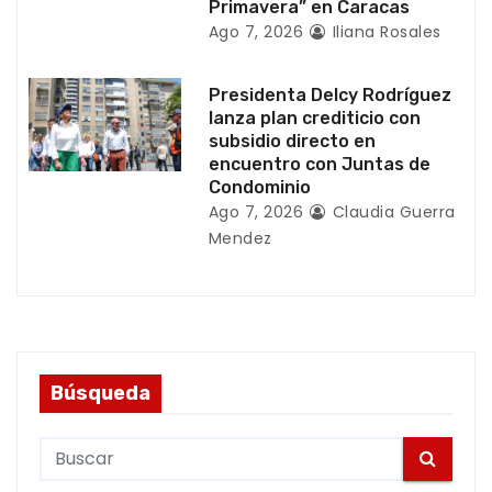
Primavera” en Caracas
s
Ago 7, 2026
Iliana Rosales
Presidenta Delcy Rodríguez
lanza plan crediticio con
subsidio directo en
encuentro con Juntas de
Condominio
Ago 7, 2026
Claudia Guerra
Mendez
Búsqueda
S
e