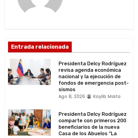
ó
n
d
e
Entrada relacionada
e
Presidenta Delcy Rodríguez
n
revisa agenda económica
nacional y la ejecución de
t
fondos de emergencia post-
sismos
r
Ago 8, 2026
Kaylib Maita
a
Presidenta Delcy Rodríguez
d
comparte con primeros 200
beneficiarios de la nueva
a
Casa de los Abuelos “La