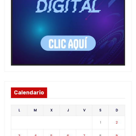
Calendario
L
M
X
J
V
S
D
1
2
3
4
5
6
7
8
9