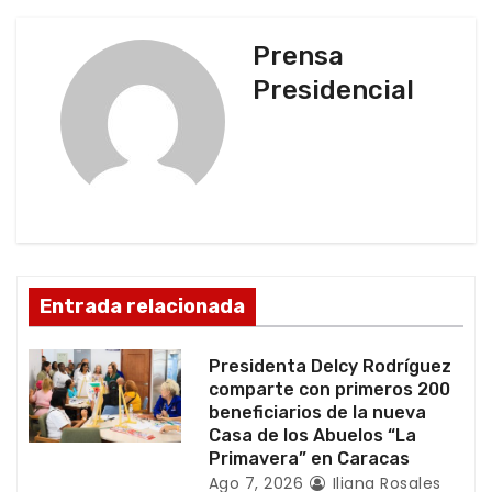
g
Prensa
a
Presidencial
c
i
ó
n
d
Entrada relacionada
e
Presidenta Delcy Rodríguez
e
comparte con primeros 200
beneficiarios de la nueva
n
Casa de los Abuelos “La
Primavera” en Caracas
t
Ago 7, 2026
Iliana Rosales