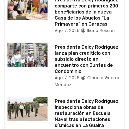
e
comparte con primeros 200
beneficiarios de la nueva
e
Casa de los Abuelos “La
Primavera” en Caracas
n
Ago 7, 2026
Iliana Rosales
t
Presidenta Delcy Rodríguez
r
lanza plan crediticio con
subsidio directo en
a
encuentro con Juntas de
Condominio
d
Ago 7, 2026
Claudia Guerra
Mendez
a
s
Presidenta Delcy Rodríguez
inspecciona obras de
restauración en Escuela
Naval tras afectaciones
sísmicas en La Guaira