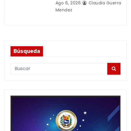
Ago 6, 2026
Claudia Guerra
Mendez
Búsqueda
S
e
a
r
c
h