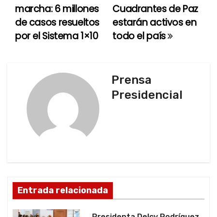
marcha: 6 millones
Cuadrantes de Paz
a
de casos resueltos
estarán activos en
por el Sistema 1×10
todo el país
v
e
g
Prensa
Presidencial
a
c
i
ó
n
Entrada relacionada
d
Presidenta Delcy Rodríguez