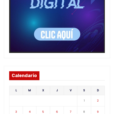
Calendario
L
M
X
J
V
S
D
1
2
3
4
5
6
7
8
9