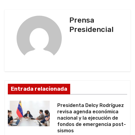
a
c
Prensa
Presidencial
i
ó
n
d
e
Entrada relacionada
e
Presidenta Delcy Rodríguez
n
revisa agenda económica
nacional y la ejecución de
t
fondos de emergencia post-
sismos
r