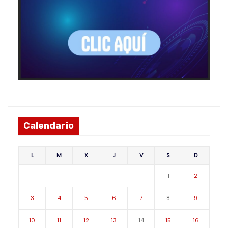
Calendario
L
M
X
J
V
S
D
1
2
3
4
5
6
7
8
9
10
11
12
13
14
15
16