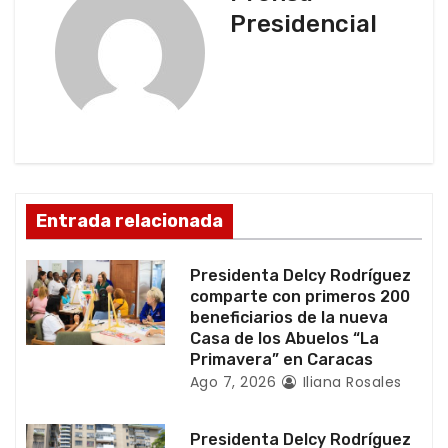
a
Presidencial
c
i
ó
n
d
Entrada relacionada
e
Presidenta Delcy Rodríguez
e
comparte con primeros 200
beneficiarios de la nueva
n
Casa de los Abuelos “La
Primavera” en Caracas
t
Ago 7, 2026
Iliana Rosales
r
Presidenta Delcy Rodríguez