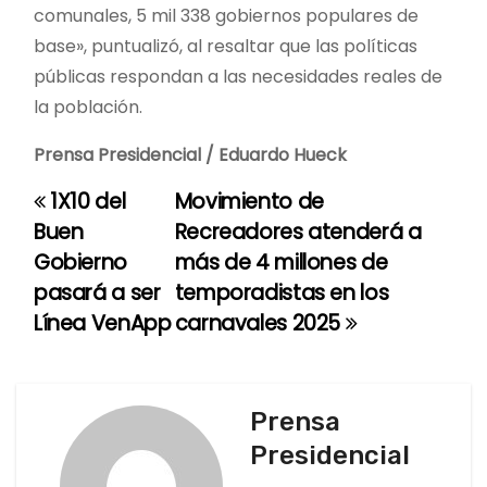
comunales, 5 mil 338 gobiernos populares de
base», puntualizó, al resaltar que las políticas
públicas respondan a las necesidades reales de
la población.
Prensa Presidencial / Eduardo Hueck
1X10 del
Movimiento de
N
Buen
Recreadores atenderá a
a
Gobierno
más de 4 millones de
pasará a ser
temporadistas en los
v
Línea VenApp
carnavales 2025
e
g
Prensa
a
Presidencial
c