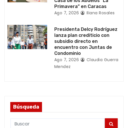
d
Casa de los Abuelos “La
Primavera” en Caracas
a
Ago 7, 2026
Iliana Rosales
s
Presidenta Delcy Rodríguez
lanza plan crediticio con
subsidio directo en
encuentro con Juntas de
Condominio
Ago 7, 2026
Claudia Guerra
Mendez
Búsqueda
S