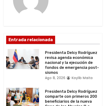
i
ó
n
d
Entrada relacionada
e
Presidenta Delcy Rodríguez
e
revisa agenda económica
nacional y la ejecución de
n
fondos de emergencia post-
sismos
t
Ago 8, 2026
Kaylib Maita
r
Presidenta Delcy Rodríguez
a
comparte con primeros 200
beneficiarios de la nueva