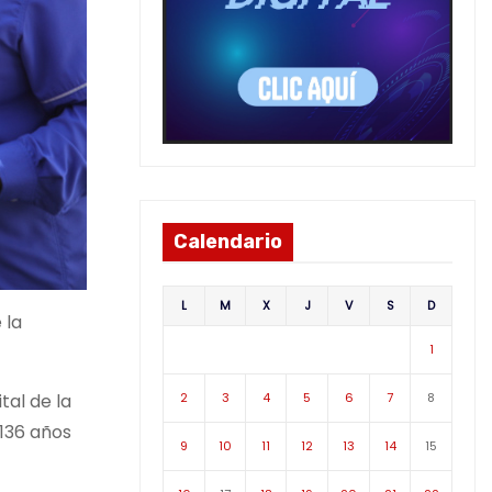
Calendario
L
M
X
J
V
S
D
 la
1
2
3
4
5
6
7
8
tal de la
136 años
9
10
11
12
13
14
15