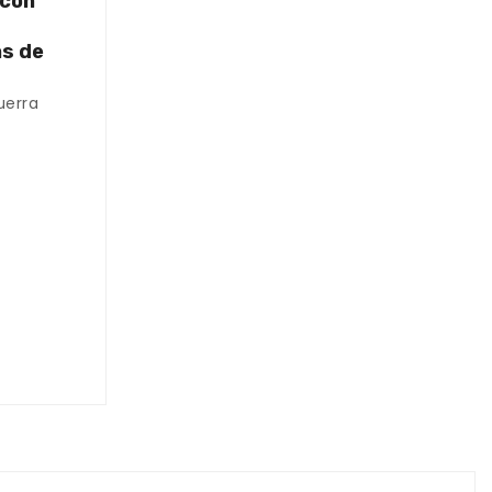
 con
as de
uerra