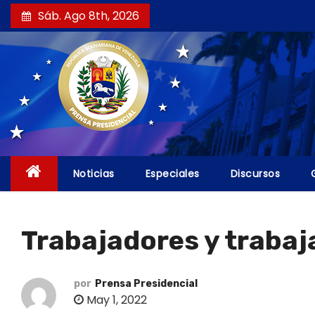
S
Sáb. Ago 8th, 2026
a
l
t
a
r
a
l
c
Noticias
Especiales
Discursos
o
n
t
Trabajadores y trabaj
e
n
i
por
Prensa Presidencial
May 1, 2022
d