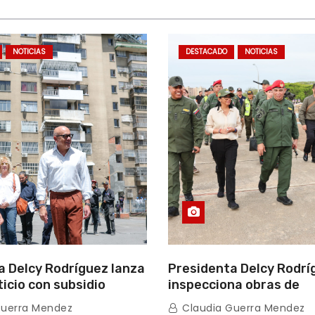
NOTICIAS
DESTACADO
NOTICIAS
a Delcy Rodríguez lanza
Presidenta Delcy Rodrí
ticio con subsidio
inspecciona obras de
n encuentro con Juntas
restauración en Escuel
Guerra Mendez
Claudia Guerra Mendez