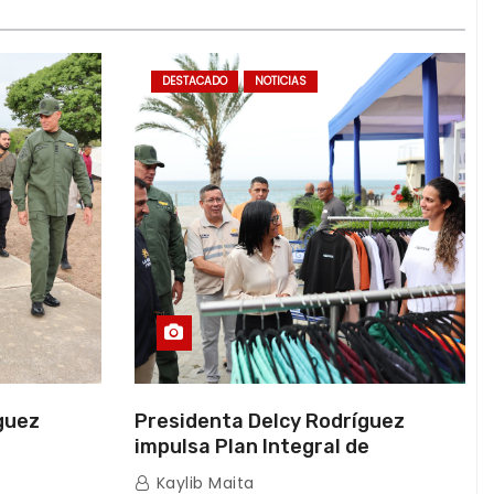
DESTACADO
NOTICIAS
guez
Presidenta Delcy Rodríguez
impulsa Plan Integral de
a Naval
Reactivación Económica en La
Kaylib Maita