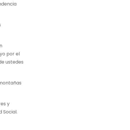
ndencia
s
án
yo por el
de ustedes
y montañas
res y
 Social.