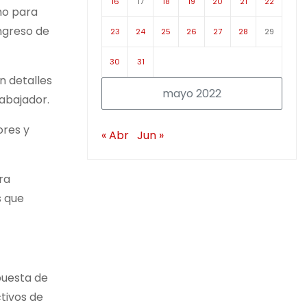
16
17
18
19
20
21
22
mo para
ingreso de
23
24
25
26
27
28
29
30
31
n detalles
mayo 2022
rabajador.
ores y
« Abr
Jun »
ra
s que
puesta de
ctivos de