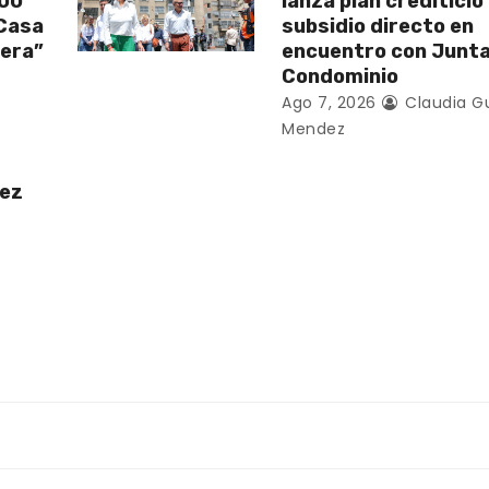
200
lanza plan crediticio
 Casa
subsidio directo en
vera”
encuentro con Junt
Condominio
Ago 7, 2026
Claudia G
Mendez
uez