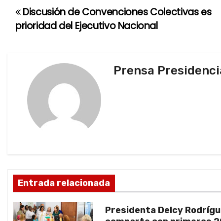
Discusión de Convenciones Colectivas es
N
prioridad del Ejecutivo Nacional
a
v
Prensa Presidenci
e
g
a
c
i
ó
Entrada relacionada
n
Presidenta Delcy Rodríg