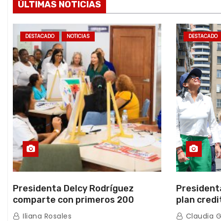
ÚLTIMAS NOTICIAS
DESTACADO
NOTICIAS
DESTACADO
Presidenta Delcy Rodríguez
President
comparte con primeros 200
plan credi
beneficiarios de la nueva Casa de
directo e
Iliana Rosales
Claudia 