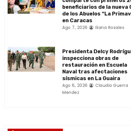
d
comparte con primeros 
beneficiarios de la nueva
e
de los Abuelos “La Prima
en Caracas
e
Ago 7, 2026
Iliana Rosales
n
t
Presidenta Delcy Rodríg
inspecciona obras de
r
restauración en Escuela
Naval tras afectaciones
a
sísmicas en La Guaira
d
Ago 6, 2026
Claudia Guerra
Mendez
a
s