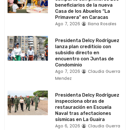
e
beneficiarios de la nueva
n
Casa de los Abuelos “La
Primavera” en Caracas
t
Ago 7, 2026
Iliana Rosales
r
Presidenta Delcy Rodríguez
a
lanza plan crediticio con
subsidio directo en
d
encuentro con Juntas de
Condominio
a
Ago 7, 2026
Claudia Guerra
Mendez
s
Presidenta Delcy Rodríguez
inspecciona obras de
restauración en Escuela
Naval tras afectaciones
sísmicas en La Guaira
Ago 6, 2026
Claudia Guerra