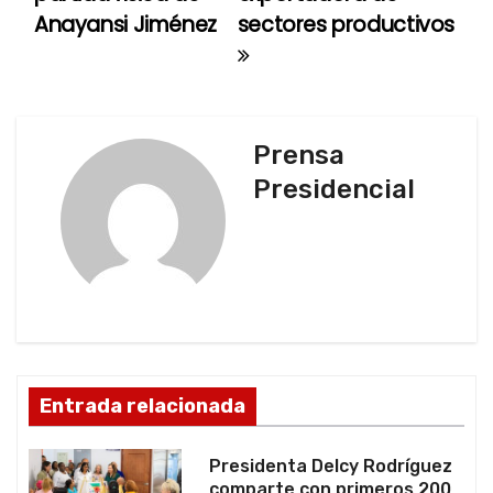
Anayansi Jiménez
sectores productivos
v
e
g
Prensa
a
Presidencial
c
i
ó
n
d
Entrada relacionada
e
Presidenta Delcy Rodríguez
comparte con primeros 200